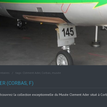
ntaires
tags:
Clément Ader
,
Corbas
,
musée
R (CORBAS, F)
écouvrez la collection exceptionnelle du Musée Clement Ader situé à Cor