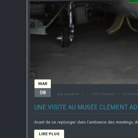
MAR
08
par
spotair.fr
....
2023
,
Musées
0 comme
UNE VISITE AU MUSÉE CLÉMENT ADE
Avant de se replonger dans l'ambiance des meetings, d
LIRE PLUS