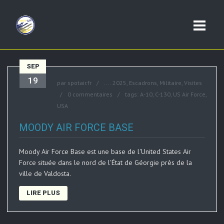
SEP
19
par
spotair.fr
....
2025
,
Escadrons
,
Militaire
,
Visites
0 commentaires
tags:
A-10
,
C-130
,
US Air Force
,
USA
MOODY AIR FORCE BASE
Moody Air Force Base est une base de l'United States Air
Force située dans le nord de l'État de Géorgie près de la
ville de Valdosta.
LIRE PLUS