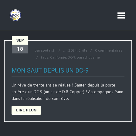
SEP
18
par
spotair.fr
....
2024
,
Civile
0 commentaires
tags:
Californie
,
DC-9
,
parachutisme
MON SAUT DEPUIS UN DC-9
Un rêve de trente ans se réalise ! Sauter depuis la porte
arrière d'un DC-9 (un air de D.B Copper) ! Accompagnez Yann
dans la réalisation de son rêve.
LIRE PLUS