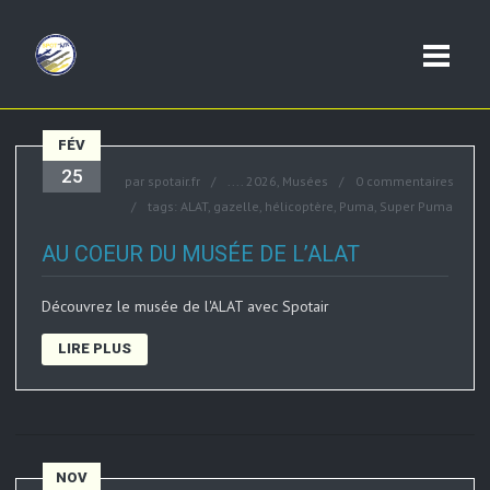
FÉV
25
par
spotair.fr
....
2026
,
Musées
0 commentaires
tags:
ALAT
,
gazelle
,
hélicoptère
,
Puma
,
Super Puma
AU COEUR DU MUSÉE DE L’ALAT
Découvrez le musée de l'ALAT avec Spotair
LIRE PLUS
NOV