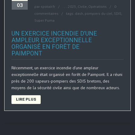
03
par
spotair.fr
....
2025
,
Civile
,
Opérations
0
commentaires
tags:
dash
,
pompiers du ciel
,
SDIS
,
Super Puma
UN EXERCICE INCENDIE D’UNE
AMPLEUR EXCEPTIONNELLE
ORGANISÉ EN FORÊT DE
PAIMPONT
Récemment, un exercice incendie d'une ampleur
exceptionnelle était organisé en forêt de Paimpont. Il a réuni
près de 200 sapeurs-pompiers des SDIS bretons, des
moyens de la sécurité civile ainsi que de nombreux acteurs.
LIRE PLUS