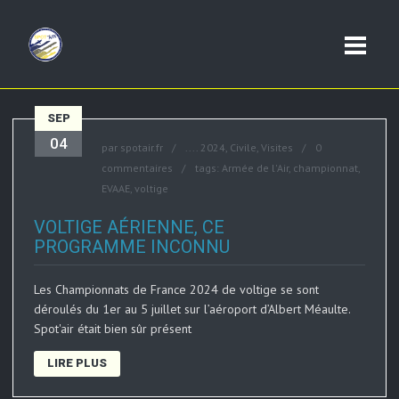
SEP
04
par
spotair.fr
....
2024
,
Civile
,
Visites
0
commentaires
tags:
Armée de l'Air
,
championnat
,
EVAAE
,
voltige
VOLTIGE AÉRIENNE, CE
PROGRAMME INCONNU
Les Championnats de France 2024 de voltige se sont
déroulés du 1er au 5 juillet sur l’aéroport d’Albert Méaulte.
Spot'air était bien sûr présent
LIRE PLUS