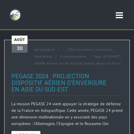
AOÛT
30
par
spotair.fr
....
2024
,
Escadrons
,
Interviews
,
Opérations
0 commentaires
tags:
A330 MRTT
,
A400M
,
Armée de l'Air
,
PEGASE
,
Rafale
,
Royal Air Force
PEGASE 2024 : PROJECTION
DISPOSITIF AÉRIEN D’ENVERGURE
EN ASIE DU SUD-EST
La mission PEGASE 24 vient appuyer la stratégie de défense
de la France en Indopacifique. Cette année, PEGASE 24 prend
une dimension multinationale en y associant des pays
européens : l’Allemagne, l’Espagne et le Royaume-Uni.