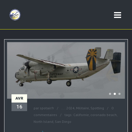
AVR
16
par
spotair.fr
....
2024
,
Militaire
,
Spotting
0
commentaires
tags:
Californie
,
coronado beach
,
North Island
,
San Diego