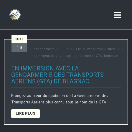
OCT
13
par
spotair.fr
....
2025
,
Civile
,
Interviews
,
Visites
0
commentaires
tags:
gendarmerie
,
GTA
,
Toulouse
EN IMMERSION AVEC LA
GENDARMERIE DES TRANSPORTS
AÉRIENS (GTA) DE BLAGNAC
Plongez au cœur du quotidien de La Gendarmerie des
Transports Aériens plus connu sous le nom de la GTA
LIRE PLUS