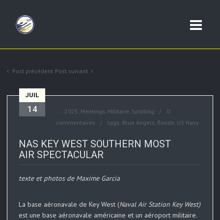
Post précédent
Post suivant
JUIL
14
....
2025
,
Meetings
,
Militaire
,
Spotting
0
commentaires
tags:
Blue Angels
,
floride
,
US Navy
NAS KEY WEST SOUTHERN MOST
AIR SPECTACULAR
texte et photos de Maxime Garcia
La base aéronavale de Key West (
Naval Air Station Key West)
est une base aéronavale américaine et un aéroport militaire.