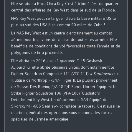
Elle se situe à Boca Chica Key. C’est à 6 km à l’est du quartier
central des affaires de Key West, dans le sud de la Floride.
NAS Key West peut se targuer d’être la base militaire US la
plus au sud des USA à seulement 90 miles de Cuba !
La NAS Key West est un centre d’entraînement au combat
aérien pour les avions de chasse de toutes les armées. Elle
bénéficie de conditions de vol favorables toute l’année et de
polygones de tir à proximité.
Elle abrita en 2016 jusqu’à quarante T-45 Goshawk.
Aujourd’hui elle abrite plusieurs unités, dont notamment le
Fighter Squadron Composite 111 (VFC-111)
« Sundowners »
.
Il utilise ds Northrop F-5N/F Tiger II. La plupart proviennent
de Suisse. Des Boeing F/A-18 E/F Super Hornet équipent le
Strike Fighter Squadron 106 (VFA-106) “Gladiators”
Detachment Key West. Un détachement SAR équipé de
Sikorsky MH-60S SeaHawk complète le tableau. C’est aussi le
quartier général des opérations sous-marines des forces
spéciales de l’armée américaine.