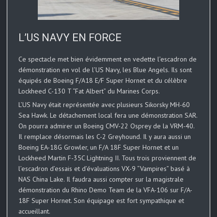
L’US NAVY EN FORCE
Ce spectacle met bien évidemment en vedette l’escadron de
démonstration en vol de l’US Navy, les Blue Angels. Ils sont
équipés de Boeing F/A18 E/F Super Hornet et du célèbre
Lockheed C-130 T “Fat Albert” du Marines Corps.
L’US Navy était représentée avec plusieurs Sikorsky MH-60
Sea Hawk. Le détachement local fera une démonstration SAR.
On pourra admirer un Boeing CMV-22 Osprey de la VRM-40.
Il remplace désormais les C-2 Greyhound. Il y aura aussi un
Boeing EA-18G Growler, un F/A 18F Super Hornet et un
Lockheed Martin F-35C Lightning II. Tous trois proviennent de
l’escadron d’essais et d’évaluations VX-9 “Vampires” basé à
NAS China Lake. Il faudra aussi compter sur la magistrale
démonstration du Rhino Demo Team de la VFA-106 sur F/A-
18F Super Hornet. Son équipage est fort sympathique et
accueillant.