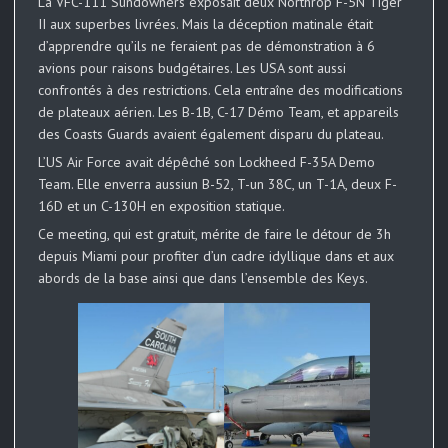
La VFC-111 Sundowners exposait deux Northrop F-5N Tiger
II aux superbes livrées. Mais la déception matinale était
d’apprendre qu’ils ne feraient pas de démonstration à 6
avions pour raisons budgétaires. Les USA sont aussi
confrontés à des restrictions. Cela entraîne des modifications
de plateaux aérien. Les B-1B, C-17 Démo Team, et appareils
des Coasts Guards avaient également disparu du plateau.
L’US Air Force avait dépêché son Lockheed F-35A Demo
Team. Elle enverra aussiun B-52, T-un 38C, un T-1A, deux F-
16D et un C-130H en exposition statique.
Ce meeting, qui est gratuit, mérite de faire le détour de 3h
depuis Miami pour profiter d’un cadre idyllique dans et aux
abords de la base ainsi que dans l’ensemble des Keys.