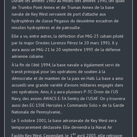
Durant les années 1980 au milieu des années 1990, les quais
de Trumbo Point Annex et de Truman Annex de la base
navale de Key West servaient de port d’attache aux
hydroptères de classe Pegasus du deuxième escadron de
missiles hydroptères et de patrouille.
Elle a vu, entre autres, la défection d’un MiG-23 cubain piloté
par le major Orestes Lorenzo Pérez le 20 mars 1991. Il y
aura aussi un MiG-21 le 20 septembre 1993 de la défense
aérienne cubaine.
À la fin de l’été 1994, la base navale a également servi de
transit principal pour les opérations de soutien à la
démocratie et de maintien de la paix en Haïti. La base a ainsi
accueilli une grande variété d’avions militaires engagés dans
ces opérations. Ainsi, il y aura plusieurs P-3C Orion de l’US
Navy, des avions AWACS E-3A Sentry de l’USAF. On y trouvera
aussi des EC-130E Hercules « Commando Solo » de la Garde
Nationale de Pennsylvanie,.
Le 5 octobre 2001, la base aéronavale de Key West sera
temporairement déclassée. Elle deviendra la Naval Air
er
Facility Key West. Cependant, le 1
avril 2003, elle retrouve