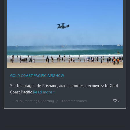
GOLD COAST PACIFIC AIRSHOW
Sur les plages de Brisbane, aux antipodes, découvrez le Gold
Coast Pacific
Read more
....
2026
,
Meetings
,
Spotting
0 commentaires
7