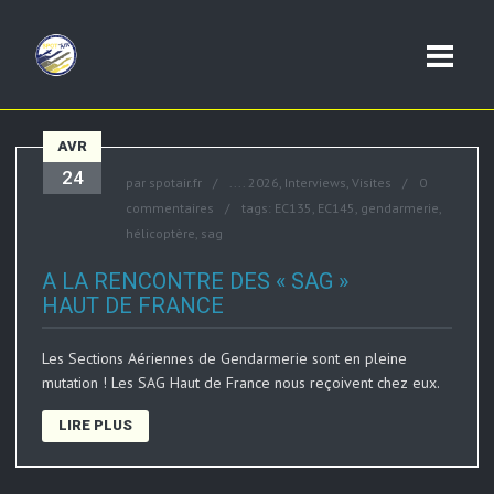
AVR
24
par
spotair.fr
....
2026
,
Interviews
,
Visites
0
commentaires
tags:
EC135
,
EC145
,
gendarmerie
,
hélicoptère
,
sag
A LA RENCONTRE DES « SAG »
HAUT DE FRANCE
Les Sections Aériennes de Gendarmerie sont en pleine
mutation ! Les SAG Haut de France nous reçoivent chez eux.
LIRE PLUS