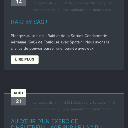
14
par
spotair.fr
....
2025
,
Interviews
,
Visites
0
commentaires
tags:
gendarmerie
,
hélicoptère
RAID BY SAG !
Plongez au coeur du Raid et de la Section Gendarmerie
Aérienne (SAG) de Toulouse avec Spotair ! Nous avons la
chance de pouvoir passer une journée avec eux.
LIRE PLUS
AOÛT
21
par
spotair.fr
....
2024
,
Opérations
,
Spotting
0
commentaires
tags:
gendarmerie
,
hélicoptère
AU CŒUR D’UN EXERCICE
D’HÉLITREUILLAGE SUR LE LAC DU