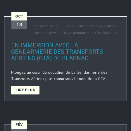
OCT
13
par
spotair.fr
....
2025
,
Civile
,
Interviews
,
Visites
0
commentaires
tags:
gendarmerie
,
GTA
,
Toulouse
EN IMMERSION AVEC LA
GENDARMERIE DES TRANSPORTS
AÉRIENS (GTA) DE BLAGNAC
Plongez au cœur du quotidien de La Gendarmerie des
Transports Aériens plus connu sous le nom de la GTA
LIRE PLUS
FÉV