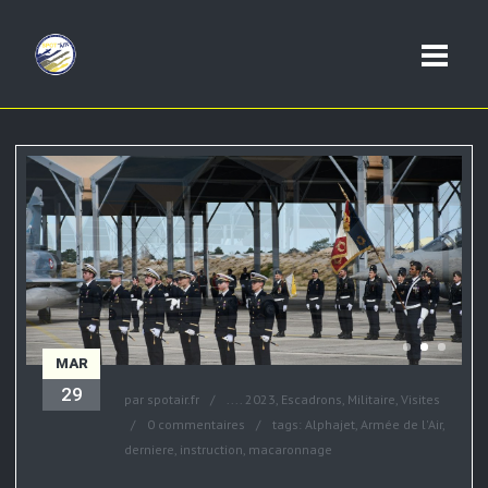
MAR
29
par
spotair.fr
....
2023
,
Escadrons
,
Militaire
,
Visites
0 commentaires
tags:
Alphajet
,
Armée de l'Air
,
derniere
,
instruction
,
macaronnage