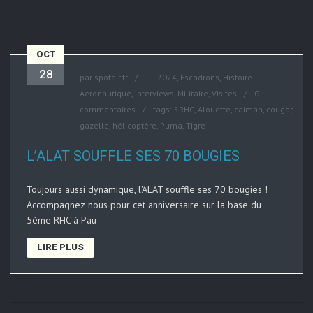
OCT
28
par
spotair.fr
....
2024
,
Escadrons
,
Histoire
Aeronautique
,
Interviews
,
Militaire
,
Visites
0
commentaires
tags:
5RHC
,
Alouette
,
caiman
,
cougar
,
gazelle
,
hélicoptère
,
Puma
,
Tigre
L’ALAT SOUFFLE SES 70 BOUGIES
Toujours aussi dynamique, l'ALAT souffle ses 70 bougies !
Accompagnez nous pour cet anniversaire sur la base du
5ème RHC à Pau
LIRE PLUS