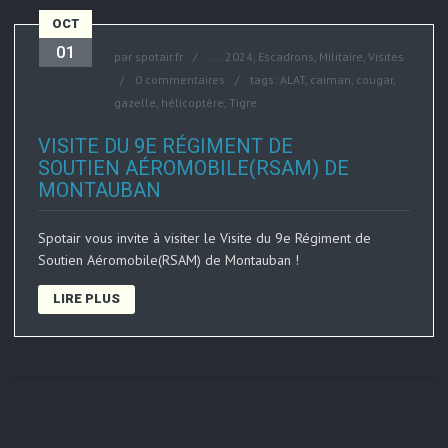
OCT
01
par
spotair.fr
....
2024
,
Escadrons
,
Militaire
,
Visites
0 commentaires
tags:
ALAT
,
caiman
,
cougar
,
gazelle
,
hélicoptère
,
Tigre
VISITE DU 9E RÉGIMENT DE
SOUTIEN AÉROMOBILE(RSAM) DE
MONTAUBAN
Spotair vous invite à visiter le Visite du 9e Régiment de
Soutien Aéromobile(RSAM) de Montauban !
LIRE PLUS