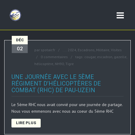
DÉC
02
par
spotair.fr
....
2024
,
Escadrons
,
Militaire
,
Visites
0 commentaires
tags:
cougar
,
escadron
,
gazelle
,
hélicoptère
,
NH90
,
Tigre
UNE JOURNÉE AVEC LE 5ÈME
RÉGIMENT D’HÉLICOPTÈRES DE
COMBAT (RHC) DE PAU-UZEIN
Le 5ème RHC nous avait convié pour une journée de partage.
Nous vous emmenons avec nous au coeur du 5ème RHC
LIRE PLUS