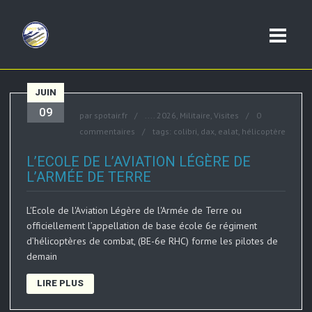
JUIN
09
par
spotair.fr
....
2026
,
Militaire
,
Visites
0
commentaires
tags:
colibri
,
dax
,
ealat
,
hélicoptère
L’ECOLE DE L’AVIATION LÉGÈRE DE
L’ARMÉE DE TERRE
L'Ecole de l'Aviation Légère de l'Armée de Terre ou
officiellement l’appellation de base école 6e régiment
d’hélicoptères de combat, (BE-6e RHC) forme les pilotes de
demain
LIRE PLUS