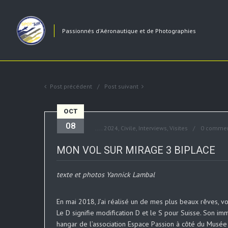
Passionnés d'Aéronautique et de Photographies
Post précédent
Post suivant
OCT
08
....
2024
,
Civile
,
Interviews
,
Visites
0 commen
MON VOL SUR MIRAGE 3 BIPLACE
texte et photos Yannick Lambal
En mai 2018, J’ai réalisé un de mes plus beaux rêves, vo
Le D signifie modification D et le S pour Suisse. Son im
hangar de l’association Espace Passion à côté du Musée C