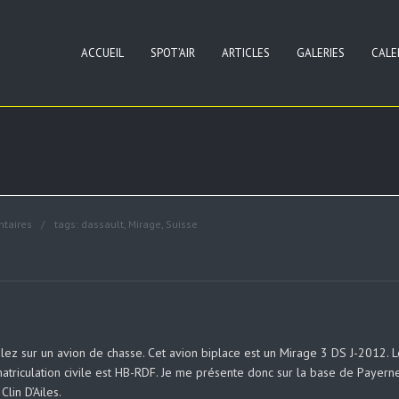
ACCUEIL
SPOT’AIR
ARTICLES
GALERIES
CALE
taires
tags:
dassault
,
Mirage
,
Suisse
lez sur un avion de chasse. Cet avion biplace est un Mirage 3 DS J-2012. Le
matriculation civile est HB-RDF. Je me présente donc sur la base de Payerne
lin D’Ailes.