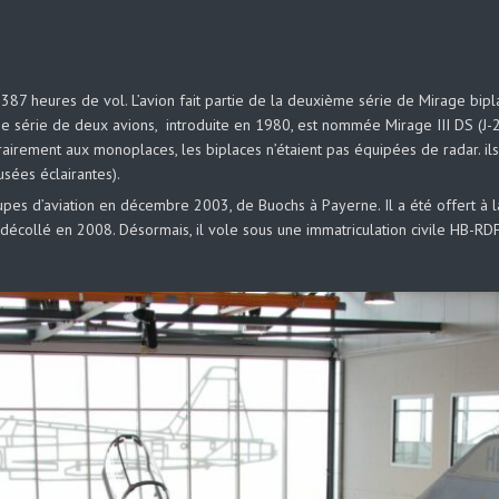
 387 heures de vol. L’avion fait partie de la deuxième série de Mirage bipl
e série de deux avions, introduite en 1980, est nommée Mirage III DS (J
rairement aux monoplaces, les biplaces n’étaient pas équipées de radar. i
usées éclairantes).
oupes d’aviation en décembre 2003, de Buochs à Payerne. Il a été offert à 
edécollé en 2008. Désormais, il vole sous une immatriculation civile HB-RD