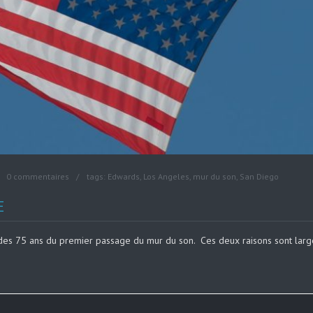
0 commentaires
tags:
Edwards
,
Los Angeles
,
mur du son
,
San Diego
E
 des 75 ans du premier passage du mur du son. Ces deux raisons sont larg