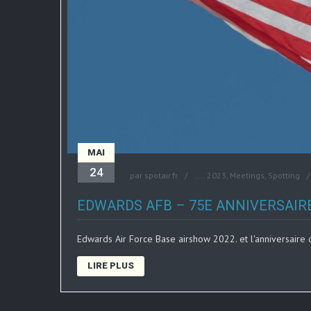
MAI
24
par
spotair.fr
....
2023
,
Meetings
,
Spotting
EDWARDS AFB – 75E ANNIVERSAIR
Edwards Air Force Base airshow 2022. et l'anniversaire
LIRE PLUS