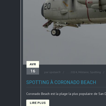
AVR
16
par
spotair.fr
....
2024
,
Militaire
,
Spotting
SPOTTING À CORONADO BEACH
Coronado Beach est la plage la plus populaire de San Di
LIRE PLUS